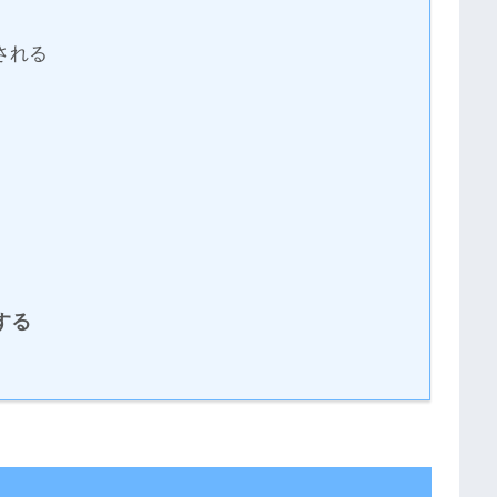
される
する