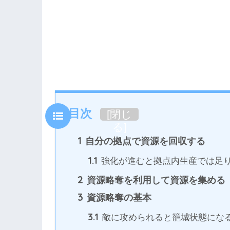
目次
[
閉じ
る
]
1
自分の拠点で資源を回収する
1.1
強化が進むと拠点内生産では足
2
資源略奪を利用して資源を集める
3
資源略奪の基本
3.1
敵に攻められると籠城状態にな