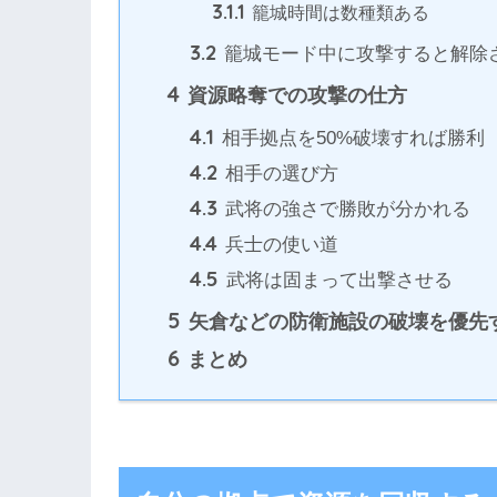
3.1.1
籠城時間は数種類ある
3.2
籠城モード中に攻撃すると解除
4
資源略奪での攻撃の仕方
4.1
相手拠点を50%破壊すれば勝利
4.2
相手の選び方
4.3
武将の強さで勝敗が分かれる
4.4
兵士の使い道
4.5
武将は固まって出撃させる
5
矢倉などの防衛施設の破壊を優先
6
まとめ