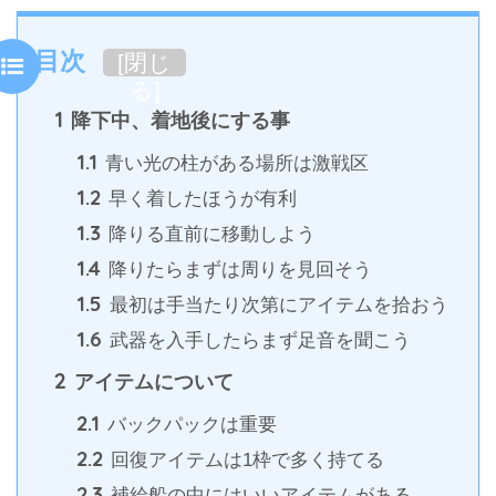
目次
[
閉じ
る
]
1
降下中、着地後にする事
1.1
青い光の柱がある場所は激戦区
1.2
早く着したほうが有利
1.3
降りる直前に移動しよう
1.4
降りたらまずは周りを見回そう
1.5
最初は手当たり次第にアイテムを拾おう
1.6
武器を入手したらまず足音を聞こう
2
アイテムについて
2.1
バックパックは重要
2.2
回復アイテムは1枠で多く持てる
2.3
補給船の中にはいいアイテムがある