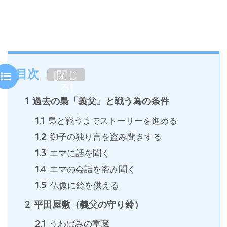
目次
[
閉じ
る
]
1
過去の梟「義父」と戦う為の条件
1.1
梟と戦うまでストーリーを進める
1.2
御子の独り言を盗み聞きする
1.3
エマに話を聞く
1.4
エマの会話を盗み聞く
1.5
仏像に鈴を供える
2
平田屋敷（義父の守り鈴）
2.1
うわばみの重蔵