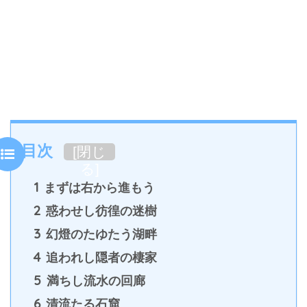
目次
[
閉じ
る
]
1
まずは右から進もう
2
惑わせし彷徨の迷樹
3
幻燈のたゆたう湖畔
4
追われし隠者の棲家
5
満ちし流水の回廊
6
清流たる石窟