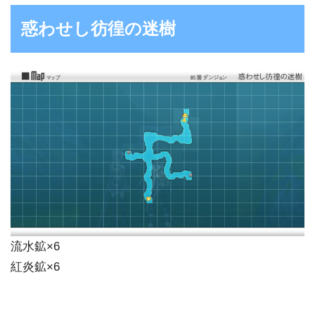
惑わせし彷徨の迷樹
流水鉱×6
紅炎鉱×6