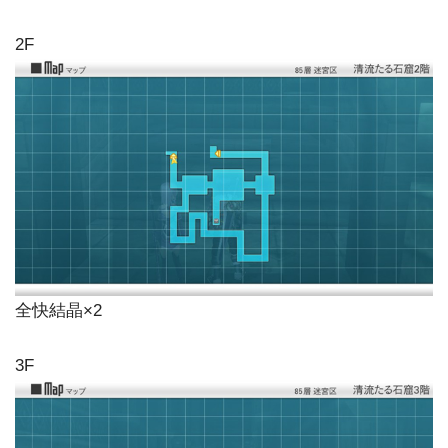
2F
全快結晶×2
3F