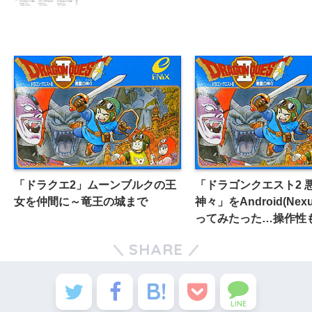
「ドラクエ2」ムーンブルクの王
「ドラゴンクエスト2 
女を仲間に～竜王の城まで
神々」をAndroid(Nex
ってみたった…操作性
価格500円！【おっさ
SHARE
イ】
LINE