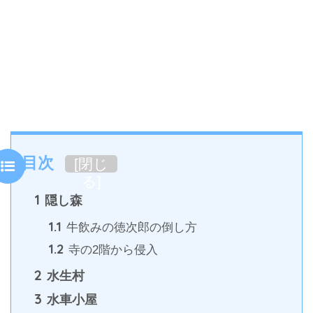
目次
[
閉じ
る
]
1
隠し森
1.1
牛飲みの徳次郎の倒し方
1.2
寺の2階から侵入
2
水生村
3
水車小屋