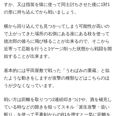
すか、又は指笛を猿に使って同士討ちさせた後に1対1
の形に持ち込んでから戦いましょう。
横から回り込んでも見つかってしまう可能性が高いの
で上がってきた場所の右側にある崖にある枝を使って
徳次郎の後ろに飛び移ることが出来るので、そこから
近寄って忍殺を行うと1ゲージ削った状態から戦闘を開
始することが出来ます。
基本的には平田屋敷で戦った「うわばみの重蔵」と似
たような動きをしますが攻撃の種類などはこちらのほ
うが少なくなっています。
戦い方は距離を取りつつ2連続叩きつけや、酒を補充し
ている時などの隙きを狙ってスキル「派生攻撃・追い
斬り」を使って手裏剣からのR1を押すと一気に距離を