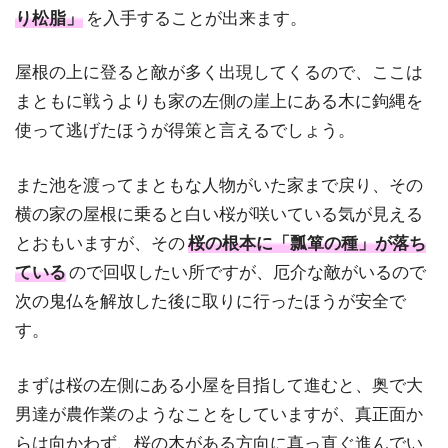
り松脂」
を入手することが出来ます。
屋根の上に登ると敵が多く出現してくるので、ここは
まともに戦うよりも家の左側の崖上にある木に鉤縄を
使って逃げたほうが得策と言えるでしょう。
また池を渡ってまともな人物がいた家まで戻り、その
横の家の屋根に乗ると白い桜が咲いている気が見える
とおもいますが、その
桜の根本に「瓢箪の種」が落ち
ている
ので回収したい所ですが、厄介な敵がいるので
次の鬼仏を解放した後に取りに行ったほうが安全で
す。
まずは桜の左側にある小屋を目指して進むと、奥で大
男達が農作業のようなことをしていますが、真正面か
らは向かわず、桜の木がある方向に真っ直ぐ進んでい