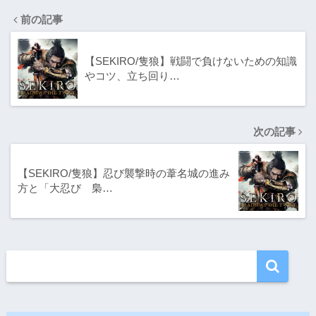
前の記事
【SEKIRO/隻狼】戦闘で負けないための知識
やコツ、立ち回り…
次の記事
【SEKIRO/隻狼】忍び襲撃時の葦名城の進み
方と「大忍び 梟…