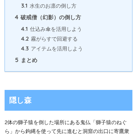
3.1
水生のお凛の倒し方
4
破戒僧（幻影）の倒し方
4.1
仕込み傘を活用しよう
4.2
霧がらすで回避する
4.3
アイテムを活用しよう
5
まとめ
隠し森
2体の獅子猿を倒した場所にある鬼仏「獅子猿のねぐ
ら」から鉤縄を使って先に進むと洞窟の出口に寄鷹衆