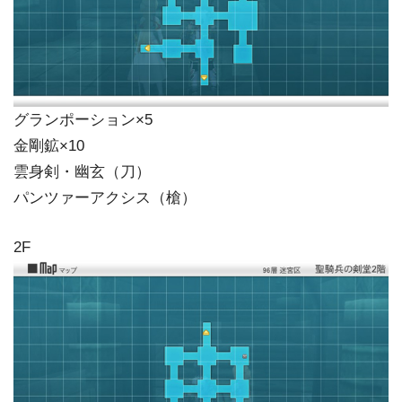
グランポーション×5
金剛鉱×10
雲身剣・幽玄（刀）
パンツァーアクシス（槍）
2F