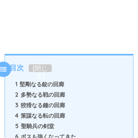
目次
[
閉じ
る
]
1
堅剛なる錠の回廊
2
多勢なる戦の回廊
3
狡猾なる鐘の回廊
4
策謀なる転の回廊
5
聖騎兵の剣堂
6
ボスも強くなってきた