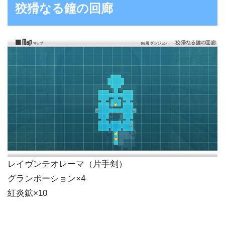
狡猾なる鐘の回廊
レイヴンテオレーマ（片手剣）
グランポーション×4
紅炎鉱×10