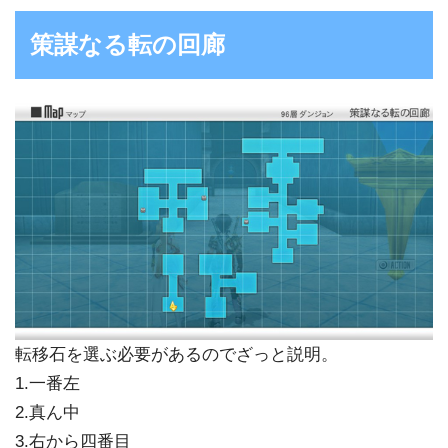
策謀なる転の回廊
転移石を選ぶ必要があるのでざっと説明。
1.一番左
2.真ん中
3.右から四番目