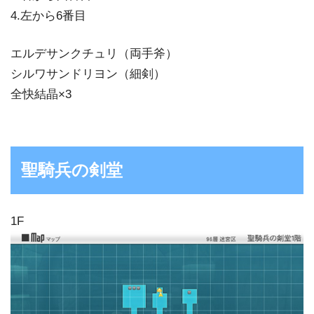
4.左から6番目
エルデサンクチュリ（両手斧）
シルワサンドリヨン（細剣）
全快結晶×3
聖騎兵の剣堂
1F