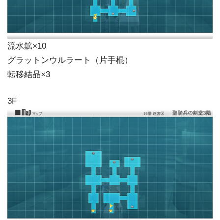
流水鉱×10
グラットンウルラート（片手棍）
転移結晶×3
3F