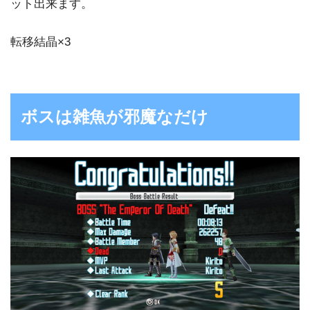
ット出来ます。
転移結晶×3
ボスは雑魚が邪魔なだけ