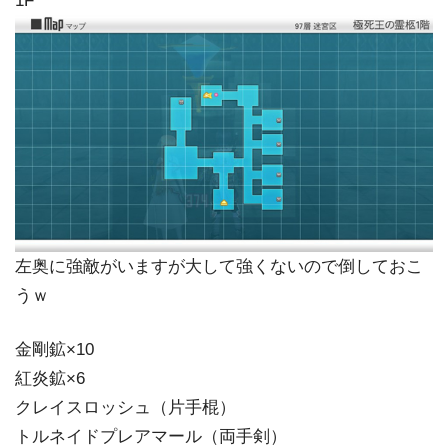
1F
左奥に強敵がいますが大して強くないので倒しておこ
うｗ
金剛鉱×10
紅炎鉱×6
クレイスロッシュ（片手棍）
トルネイドプレアマール（両手剣）