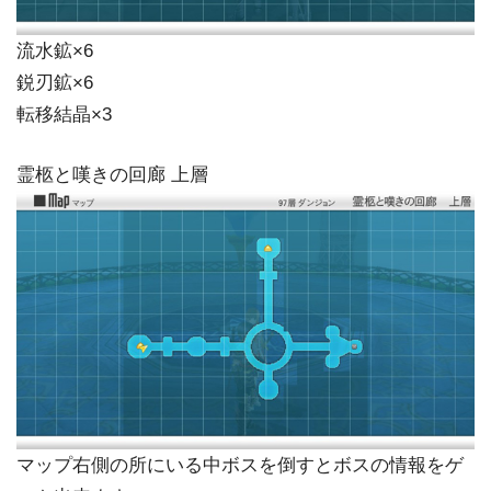
流水鉱×6
鋭刃鉱×6
転移結晶×3
霊柩と嘆きの回廊 上層
マップ右側の所にいる中ボスを倒すとボスの情報をゲ