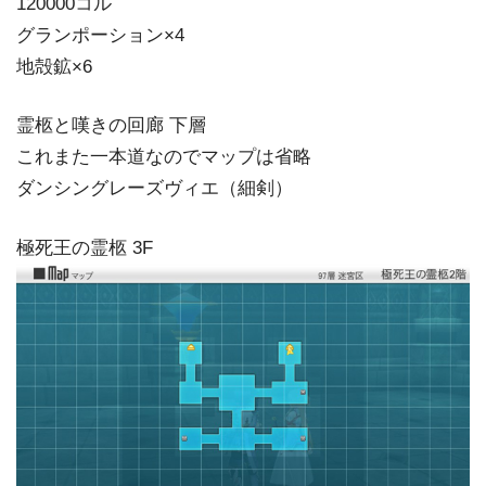
120000コル
グランポーション×4
地殻鉱×6
霊柩と嘆きの回廊 下層
これまた一本道なのでマップは省略
ダンシングレーズヴィエ（細剣）
極死王の霊柩 3F