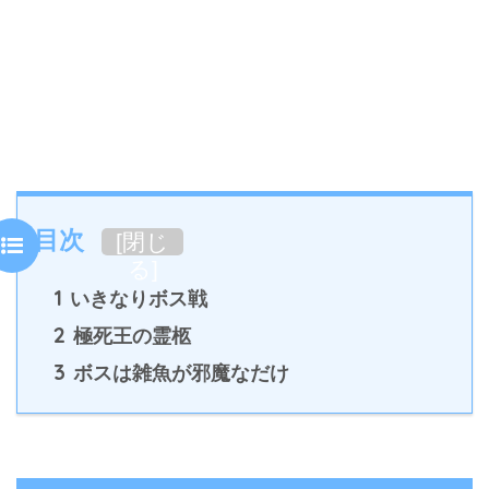
目次
[
閉じ
る
]
1
いきなりボス戦
2
極死王の霊柩
3
ボスは雑魚が邪魔なだけ