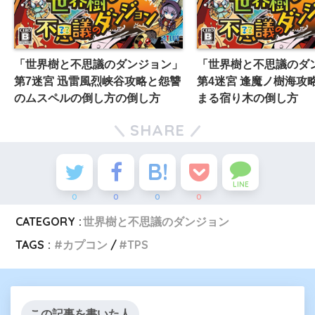
「世界樹と不思議のダンジョン」
「世界樹と不思議のダ
第7迷宮 迅雷風烈峡谷攻略と怨讐
第4迷宮 逢魔ノ樹海攻
のムスペルの倒し方の倒し方
まる宿り木の倒し方
SHARE
LINE
0
0
0
0
CATEGORY :
世界樹と不思議のダンジョン
TAGS :
カプコン
TPS
この記事を書いた人