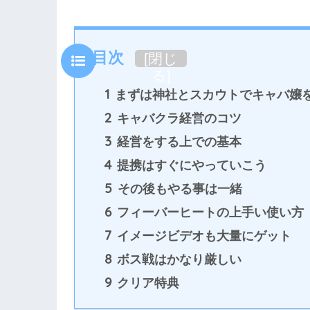
目次
[
閉じ
る
]
1
まずは神社とスカウトでキャバ嬢
2
キャバクラ経営のコツ
3
経営をする上での基本
4
提携はすぐにやっていこう
5
その後もやる事は一緒
6
フィーバーヒートの上手い使い方
7
イメージビデオも大量にゲット
8
ボス戦はかなり厳しい
9
クリア特典