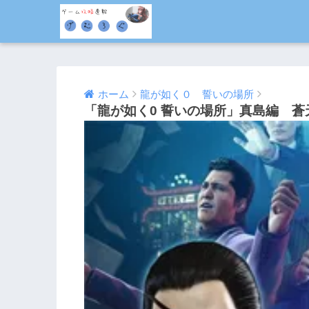
ホーム
龍が如く０ 誓いの場所
「龍が如く0 誓いの場所」真島編 
2015/03/14
2016/08/10