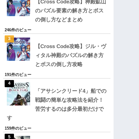
【Cross Code攻略】神殿鉱山
のパズル要素の解き方とボス
の倒し方などまとめ
246件のビュー
【Cross Code攻略】ジル・ヴ
ィタル神殿のパズルの解き方
とボスの倒し方攻略
191件のビュー
「アサシンクリード4」船での
戦闘の簡単な攻略法を紹介！
苦労するのは多分最初だけで
す
159件のビュー