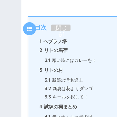
目次
[
閉じ
る
]
1
ヘブラノ塔
2
リトの馬宿
2.1
寒い時にはカレーを！
3
リトの村
3.1
新郎の汚名返上
3.2
新妻は花よりダンゴ
3.3
キールを探して！
4
試練の祠まとめ
4.1
ティナ・キョザの祠