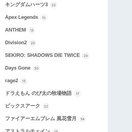
キングダムハーツ3
22
Apex Legends
10
ANTHEM
13
Division2
20
SEKIRO: SHADOWS DIE TWICE
26
Days Gone
30
rage2
13
ドラえもん のび太の牧場物語
17
ピックスアーク
22
ファイアーエムブレム 風花雪月
34
アストラルチェイン
13