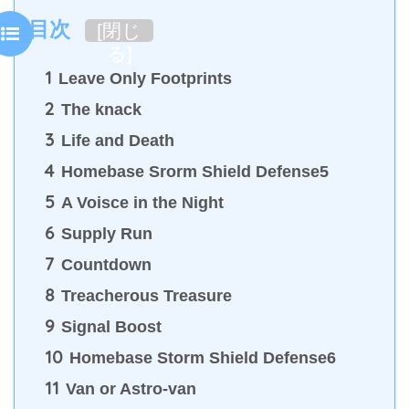
目次
[
閉じ
る
]
1
Leave Only Footprints
2
The knack
3
Life and Death
4
Homebase Srorm Shield Defense5
5
A Voisce in the Night
6
Supply Run
7
Countdown
8
Treacherous Treasure
9
Signal Boost
10
Homebase Storm Shield Defense6
11
Van or Astro-van