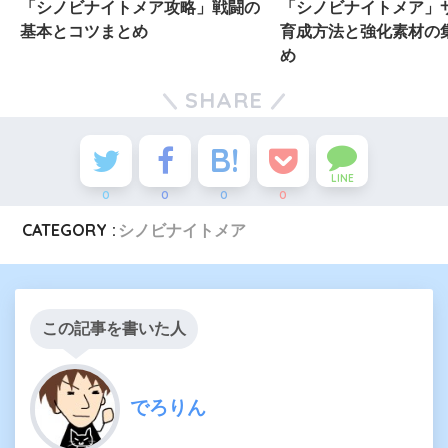
「シノビナイトメア攻略」戦闘の
「シノビナイトメア」
基本とコツまとめ
育成方法と強化素材の
め
SHARE
LINE
0
0
0
0
CATEGORY :
シノビナイトメア
この記事を書いた人
でろりん