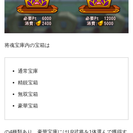
将魂宝庫内の宝箱は
通常宝庫
精鋭宝箱
無双宝箱
豪華宝箱
の4種類あり、豪華宝庫にはLR武将を1体選んで獲得す