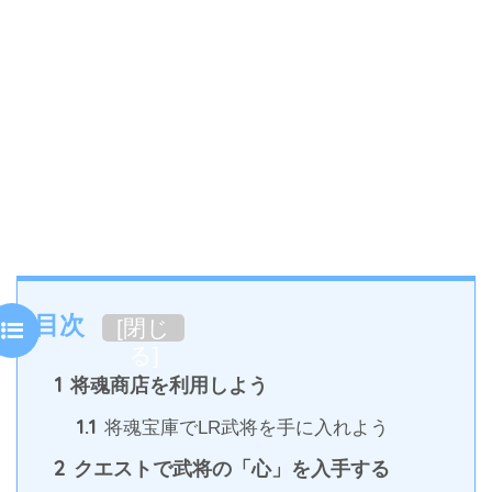
目次
[
閉じ
る
]
1
将魂商店を利用しよう
1.1
将魂宝庫でLR武将を手に入れよう
2
クエストで武将の「心」を入手する