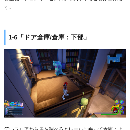
す。
1-6「ドア倉庫/倉庫：下部」
笑いフロアから扉を調べるとレールに乗って倉庫：上