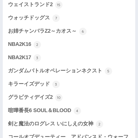
ウェイストランド2
15
ウォッチドッグス
7
お姉チャンバラZ2～カオス～
6
NBA2K16
2
NBA2K17
3
ガンダムバトルオペレーションネクスト
5
キラーイズデッド
3
グラビティデイズ2
10
喧嘩番長6 SOUL＆BLOOD
4
剣と魔法のログレス いにしえの女神
2
コールオブデューティー アドバンスド・ウォーフ